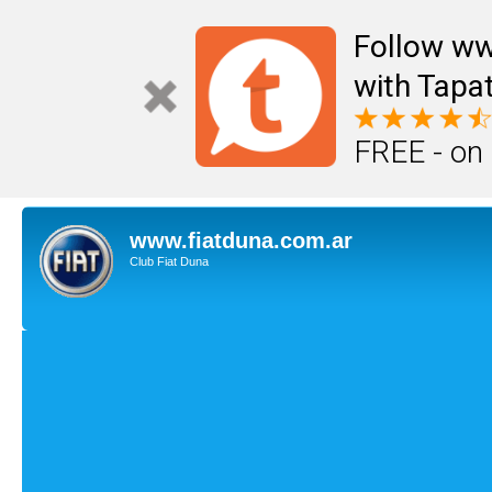
Follow ww
with Tapat
FREE - on
www.fiatduna.com.ar
Club Fiat Duna