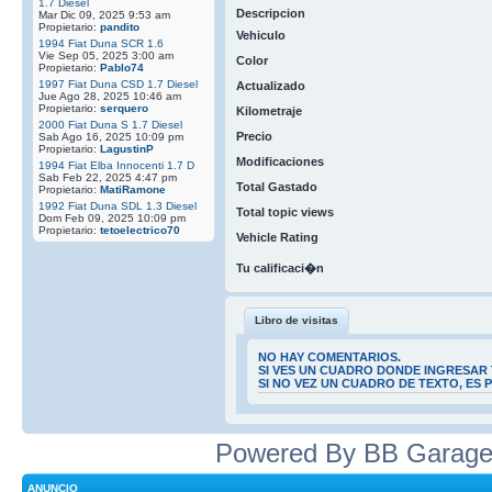
1.7 Diesel
Descripcion
Mar Dic 09, 2025 9:53 am
Propietario:
pandito
Vehiculo
1994 Fiat Duna SCR 1.6
Vie Sep 05, 2025 3:00 am
Color
Propietario:
Pablo74
1997 Fiat Duna CSD 1.7 Diesel
Actualizado
Jue Ago 28, 2025 10:46 am
Propietario:
serquero
Kilometraje
2000 Fiat Duna S 1.7 Diesel
Precio
Sab Ago 16, 2025 10:09 pm
Propietario:
LagustinP
Modificaciones
1994 Fiat Elba Innocenti 1.7 D
Sab Feb 22, 2025 4:47 pm
Total Gastado
Propietario:
MatiRamone
1992 Fiat Duna SDL 1.3 Diesel
Total topic views
Dom Feb 09, 2025 10:09 pm
Propietario:
tetoelectrico70
Vehicle Rating
Tu calificaci�n
Libro de visitas
NO HAY COMENTARIOS.
SI VES UN CUADRO DONDE INGRESAR 
SI NO VEZ UN CUADRO DE TEXTO, ES
Powered By BB Garage
ANUNCIO