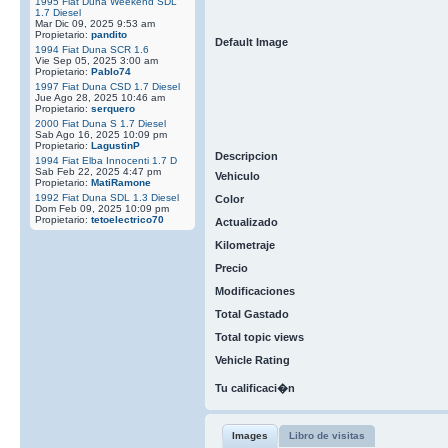
1995 Fiat Duna Weekend SDL
1.7 Diesel
Mar Dic 09, 2025 9:53 am
Propietario:
pandito
Default Image
1994 Fiat Duna SCR 1.6
Vie Sep 05, 2025 3:00 am
Propietario:
Pablo74
1997 Fiat Duna CSD 1.7 Diesel
Jue Ago 28, 2025 10:46 am
Propietario:
serquero
2000 Fiat Duna S 1.7 Diesel
Sab Ago 16, 2025 10:09 pm
Propietario:
LagustinP
Descripcion
1994 Fiat Elba Innocenti 1.7 D
Sab Feb 22, 2025 4:47 pm
Vehiculo
Propietario:
MatiRamone
1992 Fiat Duna SDL 1.3 Diesel
Color
Dom Feb 09, 2025 10:09 pm
Propietario:
tetoelectrico70
Actualizado
Kilometraje
Precio
Modificaciones
Total Gastado
Total topic views
Vehicle Rating
Tu calificaci�n
Images
Libro de visitas