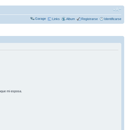
Garage
Links
Album
Registrarse
Identificarse
nque mi esposa.