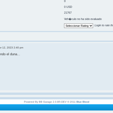
0
0 USD
21767
Veh�culo no ha sido evaluado
Login to rate th
br 12, 2023 2:40 pm
ndo el duna...
Powered By BB Garage 2.0.B5-DEV © 2011
Blue Blood