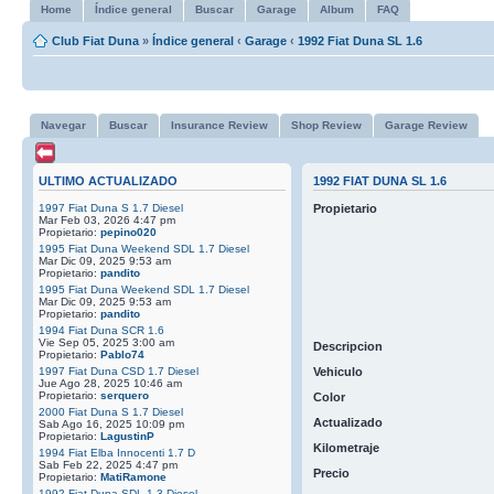
Home
Índice general
Buscar
Garage
Album
FAQ
Club Fiat Duna
»
Índice general
‹
Garage
‹
1992 Fiat Duna SL 1.6
Navegar
Buscar
Insurance Review
Shop Review
Garage Review
ULTIMO ACTUALIZADO
1992 FIAT DUNA SL 1.6
1997 Fiat Duna S 1.7 Diesel
Propietario
Mar Feb 03, 2026 4:47 pm
Propietario:
pepino020
1995 Fiat Duna Weekend SDL 1.7 Diesel
Mar Dic 09, 2025 9:53 am
Propietario:
pandito
1995 Fiat Duna Weekend SDL 1.7 Diesel
Mar Dic 09, 2025 9:53 am
Propietario:
pandito
1994 Fiat Duna SCR 1.6
Vie Sep 05, 2025 3:00 am
Descripcion
Propietario:
Pablo74
1997 Fiat Duna CSD 1.7 Diesel
Vehiculo
Jue Ago 28, 2025 10:46 am
Propietario:
serquero
Color
2000 Fiat Duna S 1.7 Diesel
Actualizado
Sab Ago 16, 2025 10:09 pm
Propietario:
LagustinP
Kilometraje
1994 Fiat Elba Innocenti 1.7 D
Sab Feb 22, 2025 4:47 pm
Precio
Propietario:
MatiRamone
1992 Fiat Duna SDL 1.3 Diesel