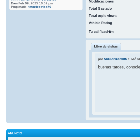
Modificaciones
Dom Feb 09, 2025 10:09 pm
Propietario:
tetoelectrico70
Total Gastado
Total topic views
Vehicle Rating
Tu calificaci�n
Libro de visitas
por
ADRIAN452005
el Mié A
buenas tardes, conocie
ANUNCIO