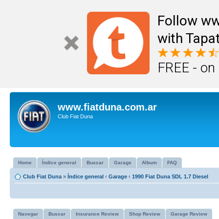
Follow ww
with Tapat
FREE - on
www.fiatduna.com.ar
Club Fiat Duna
Home
Índice general
Buscar
Garage
Album
FAQ
Club Fiat Duna
»
Índice general
‹
Garage
‹
1990 Fiat Duna SDL 1.7 Diesel
Navegar
Buscar
Insurance Review
Shop Review
Garage Review