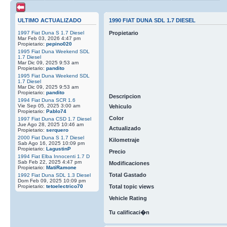
ULTIMO ACTUALIZADO
1990 FIAT DUNA SDL 1.7 DIESEL
1997 Fiat Duna S 1.7 Diesel
Propietario
Mar Feb 03, 2026 4:47 pm
Propietario:
pepino020
1995 Fiat Duna Weekend SDL
1.7 Diesel
Mar Dic 09, 2025 9:53 am
Propietario:
pandito
1995 Fiat Duna Weekend SDL
1.7 Diesel
Mar Dic 09, 2025 9:53 am
Propietario:
pandito
Descripcion
1994 Fiat Duna SCR 1.6
Vie Sep 05, 2025 3:00 am
Vehiculo
Propietario:
Pablo74
Color
1997 Fiat Duna CSD 1.7 Diesel
Jue Ago 28, 2025 10:46 am
Actualizado
Propietario:
serquero
2000 Fiat Duna S 1.7 Diesel
Kilometraje
Sab Ago 16, 2025 10:09 pm
Propietario:
LagustinP
Precio
1994 Fiat Elba Innocenti 1.7 D
Sab Feb 22, 2025 4:47 pm
Modificaciones
Propietario:
MatiRamone
Total Gastado
1992 Fiat Duna SDL 1.3 Diesel
Dom Feb 09, 2025 10:09 pm
Propietario:
tetoelectrico70
Total topic views
Vehicle Rating
Tu calificaci�n