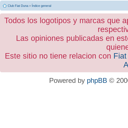
Club Fiat Duna
»
Índice general
Todos los logotipos y marcas que a
respecti
Las opiniones publicadas en est
quiene
Este sitio no tiene relacion con
Fiat
A
Powered by
phpBB
© 2000