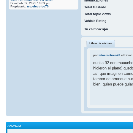
Modificaciones
Dom Feb 09, 2025 10:09 pm
Propietario:
tetoelectrico70
Total Gastado
Total topic views
Vehicle Rating
Tu calificaci�n
Libro de visitas
por
tetoelectrico70
el Dom F
dunita 92 con muuuchos
hicieron el plano) qued
así que imaginen como 
tambor de arranque nuev
bien, quien puede guia
ANUNCIO