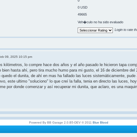
0
0 USD
49665
Veh�culo no ha sido evaluado
Login to rate th
eb 09, 2025 10:15 pm
 kilómetros, lo compre hace dos años y el año pasado le hicieron tapa comple
o bien hasta ahí, pero tira mucho humo para mi gusto, el 16 de diciembre del 
quedo el dunita, de ahí en mas ha fallado las luces sistemáticamente, pude 
o, este ultimo "soluciono" lo que creí la falla, tenia en directo las luces, h
rme por donde comenzar y así recuperar mi dunita, que aclaro, es una maquin
Powered By BB Garage 2.0.B5-DEV © 2011
Blue Blood