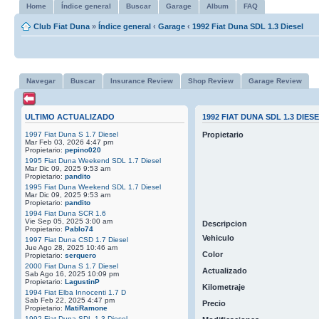
Home
Índice general
Buscar
Garage
Album
FAQ
Club Fiat Duna
»
Índice general
‹
Garage
‹
1992 Fiat Duna SDL 1.3 Diesel
Navegar
Buscar
Insurance Review
Shop Review
Garage Review
ULTIMO ACTUALIZADO
1992 FIAT DUNA SDL 1.3 DIES
1997 Fiat Duna S 1.7 Diesel
Propietario
Mar Feb 03, 2026 4:47 pm
Propietario:
pepino020
1995 Fiat Duna Weekend SDL 1.7 Diesel
Mar Dic 09, 2025 9:53 am
Propietario:
pandito
1995 Fiat Duna Weekend SDL 1.7 Diesel
Mar Dic 09, 2025 9:53 am
Propietario:
pandito
1994 Fiat Duna SCR 1.6
Vie Sep 05, 2025 3:00 am
Descripcion
Propietario:
Pablo74
Vehiculo
1997 Fiat Duna CSD 1.7 Diesel
Jue Ago 28, 2025 10:46 am
Color
Propietario:
serquero
2000 Fiat Duna S 1.7 Diesel
Actualizado
Sab Ago 16, 2025 10:09 pm
Propietario:
LagustinP
Kilometraje
1994 Fiat Elba Innocenti 1.7 D
Sab Feb 22, 2025 4:47 pm
Precio
Propietario:
MatiRamone
1992 Fiat Duna SDL 1.3 Diesel