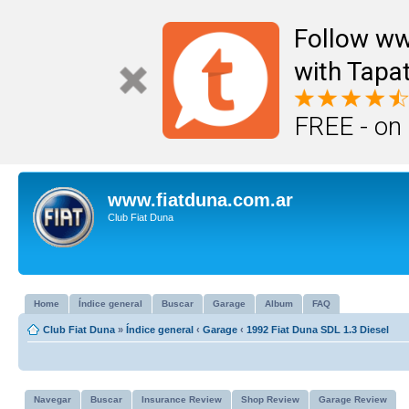
Follow ww
with Tapat
FREE - on
www.fiatduna.com.ar
Club Fiat Duna
Home
Índice general
Buscar
Garage
Album
FAQ
Club Fiat Duna
»
Índice general
‹
Garage
‹
1992 Fiat Duna SDL 1.3 Diesel
Navegar
Buscar
Insurance Review
Shop Review
Garage Review