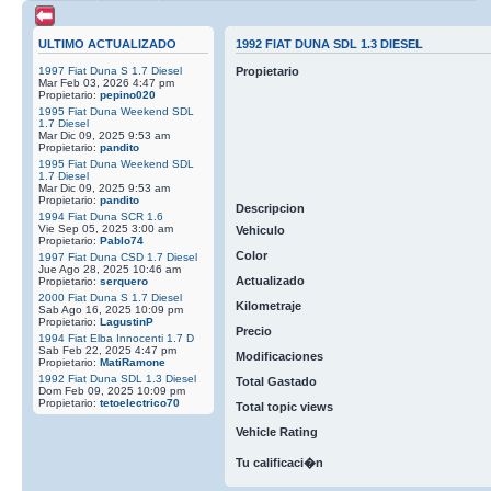
ULTIMO ACTUALIZADO
1992 FIAT DUNA SDL 1.3 DIESEL
1997 Fiat Duna S 1.7 Diesel
Propietario
Mar Feb 03, 2026 4:47 pm
Propietario:
pepino020
1995 Fiat Duna Weekend SDL
1.7 Diesel
Mar Dic 09, 2025 9:53 am
Propietario:
pandito
1995 Fiat Duna Weekend SDL
1.7 Diesel
Mar Dic 09, 2025 9:53 am
Propietario:
pandito
Descripcion
1994 Fiat Duna SCR 1.6
Vie Sep 05, 2025 3:00 am
Vehiculo
Propietario:
Pablo74
Color
1997 Fiat Duna CSD 1.7 Diesel
Jue Ago 28, 2025 10:46 am
Actualizado
Propietario:
serquero
2000 Fiat Duna S 1.7 Diesel
Kilometraje
Sab Ago 16, 2025 10:09 pm
Propietario:
LagustinP
Precio
1994 Fiat Elba Innocenti 1.7 D
Sab Feb 22, 2025 4:47 pm
Modificaciones
Propietario:
MatiRamone
1992 Fiat Duna SDL 1.3 Diesel
Total Gastado
Dom Feb 09, 2025 10:09 pm
Propietario:
tetoelectrico70
Total topic views
Vehicle Rating
Tu calificaci�n