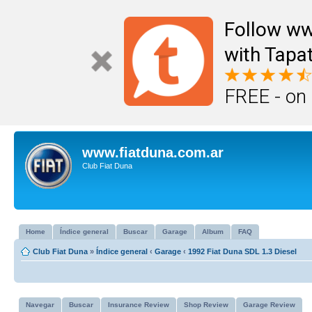
Follow ww
with Tapat
FREE - on
www.fiatduna.com.ar
Club Fiat Duna
Home
Índice general
Buscar
Garage
Album
FAQ
Club Fiat Duna
»
Índice general
‹
Garage
‹
1992 Fiat Duna SDL 1.3 Diesel
Navegar
Buscar
Insurance Review
Shop Review
Garage Review