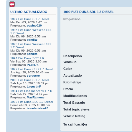
ULTIMO ACTUALIZADO
1992 FIAT DUNA SDL 1.3 DIESEL
1997 Fiat Duna S 1.7 Diesel
Propietario
Mar Feb 03, 2026 4:47 pm
Propietario:
pepino020
1995 Fiat Duna Weekend SDL
1.7 Diesel
Mar Dic 09, 2025 9:53 am
Propietario:
pandito
1995 Fiat Duna Weekend SDL
1.7 Diesel
Mar Dic 09, 2025 9:53 am
Propietario:
pandito
Descripcion
1994 Fiat Duna SCR 1.6
Vie Sep 05, 2025 3:00 am
Vehiculo
Propietario:
Pablo74
Color
1997 Fiat Duna CSD 1.7 Diesel
Jue Ago 28, 2025 10:46 am
Actualizado
Propietario:
serquero
2000 Fiat Duna S 1.7 Diesel
Kilometraje
Sab Ago 16, 2025 10:09 pm
Propietario:
LagustinP
Precio
1994 Fiat Elba Innocenti 1.7 D
Sab Feb 22, 2025 4:47 pm
Modificaciones
Propietario:
MatiRamone
1992 Fiat Duna SDL 1.3 Diesel
Total Gastado
Dom Feb 09, 2025 10:09 pm
Propietario:
tetoelectrico70
Total topic views
Vehicle Rating
Tu calificaci�n