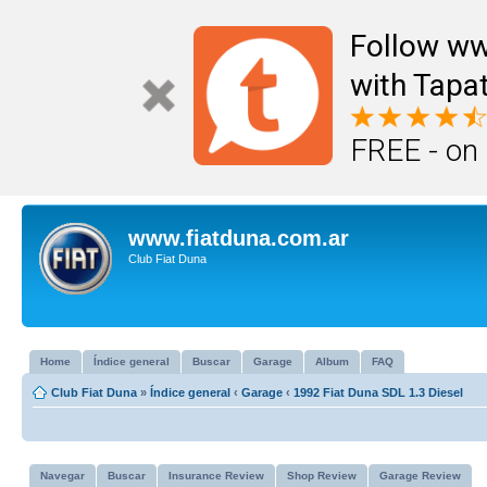
Follow ww
with Tapat
FREE - on
www.fiatduna.com.ar
Club Fiat Duna
Home
Índice general
Buscar
Garage
Album
FAQ
Club Fiat Duna
»
Índice general
‹
Garage
‹
1992 Fiat Duna SDL 1.3 Diesel
Navegar
Buscar
Insurance Review
Shop Review
Garage Review