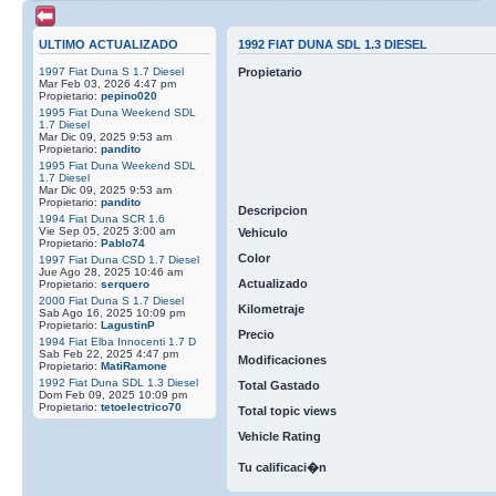
ULTIMO ACTUALIZADO
1992 FIAT DUNA SDL 1.3 DIESEL
1997 Fiat Duna S 1.7 Diesel
Propietario
Mar Feb 03, 2026 4:47 pm
Propietario:
pepino020
1995 Fiat Duna Weekend SDL
1.7 Diesel
Mar Dic 09, 2025 9:53 am
Propietario:
pandito
1995 Fiat Duna Weekend SDL
1.7 Diesel
Mar Dic 09, 2025 9:53 am
Propietario:
pandito
Descripcion
1994 Fiat Duna SCR 1.6
Vie Sep 05, 2025 3:00 am
Vehiculo
Propietario:
Pablo74
Color
1997 Fiat Duna CSD 1.7 Diesel
Jue Ago 28, 2025 10:46 am
Actualizado
Propietario:
serquero
2000 Fiat Duna S 1.7 Diesel
Kilometraje
Sab Ago 16, 2025 10:09 pm
Propietario:
LagustinP
Precio
1994 Fiat Elba Innocenti 1.7 D
Sab Feb 22, 2025 4:47 pm
Modificaciones
Propietario:
MatiRamone
1992 Fiat Duna SDL 1.3 Diesel
Total Gastado
Dom Feb 09, 2025 10:09 pm
Propietario:
tetoelectrico70
Total topic views
Vehicle Rating
Tu calificaci�n