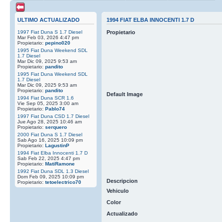
ULTIMO ACTUALIZADO
1994 FIAT ELBA INNOCENTI 1.7 D
1997 Fiat Duna S 1.7 Diesel
Propietario
Mar Feb 03, 2026 4:47 pm
Propietario:
pepino020
1995 Fiat Duna Weekend SDL
1.7 Diesel
Mar Dic 09, 2025 9:53 am
Propietario:
pandito
1995 Fiat Duna Weekend SDL
1.7 Diesel
Mar Dic 09, 2025 9:53 am
Propietario:
pandito
Default Image
1994 Fiat Duna SCR 1.6
Vie Sep 05, 2025 3:00 am
Propietario:
Pablo74
1997 Fiat Duna CSD 1.7 Diesel
Jue Ago 28, 2025 10:46 am
Propietario:
serquero
2000 Fiat Duna S 1.7 Diesel
Sab Ago 16, 2025 10:09 pm
Propietario:
LagustinP
1994 Fiat Elba Innocenti 1.7 D
Sab Feb 22, 2025 4:47 pm
Propietario:
MatiRamone
1992 Fiat Duna SDL 1.3 Diesel
Dom Feb 09, 2025 10:09 pm
Descripcion
Propietario:
tetoelectrico70
Vehiculo
Color
Actualizado