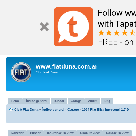
Follow ww
with Tapat
FREE - on
www.fiatduna.com.ar
Club Fiat Duna
Home
Índice general
Buscar
Garage
Album
FAQ
Club Fiat Duna
»
Índice general
‹
Garage
‹
1994 Fiat Elba Innocenti 1.7 D
Navegar
Buscar
Insurance Review
Shop Review
Garage Review