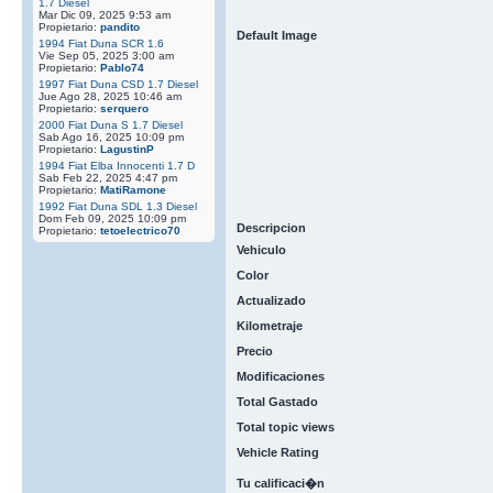
1.7 Diesel
Mar Dic 09, 2025 9:53 am
Propietario:
pandito
Default Image
1994 Fiat Duna SCR 1.6
Vie Sep 05, 2025 3:00 am
Propietario:
Pablo74
1997 Fiat Duna CSD 1.7 Diesel
Jue Ago 28, 2025 10:46 am
Propietario:
serquero
2000 Fiat Duna S 1.7 Diesel
Sab Ago 16, 2025 10:09 pm
Propietario:
LagustinP
1994 Fiat Elba Innocenti 1.7 D
Sab Feb 22, 2025 4:47 pm
Propietario:
MatiRamone
1992 Fiat Duna SDL 1.3 Diesel
Dom Feb 09, 2025 10:09 pm
Descripcion
Propietario:
tetoelectrico70
Vehiculo
Color
Actualizado
Kilometraje
Precio
Modificaciones
Total Gastado
Total topic views
Vehicle Rating
Tu calificaci�n