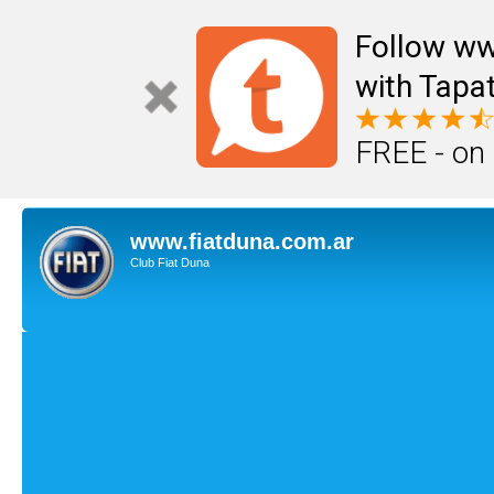
Follow ww
with Tapat
FREE - on
www.fiatduna.com.ar
Club Fiat Duna