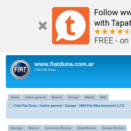
Follow ww
with Tapat
FREE - on
www.fiatduna.com.ar
Club Fiat Duna
Home
Índice general
Buscar
Garage
Album
FAQ
Club Fiat Duna
»
Índice general
‹
Garage
‹
1994 Fiat Elba Innocenti 1.7 D
Navegar
Buscar
Insurance Review
Shop Review
Garage Review