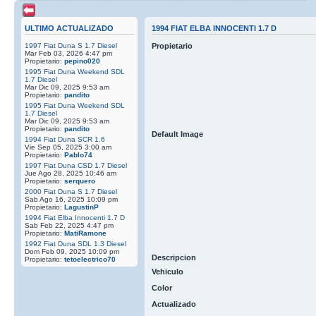
ULTIMO ACTUALIZADO
1994 FIAT ELBA INNOCENTI 1.7 D
1997 Fiat Duna S 1.7 Diesel
Propietario
Mar Feb 03, 2026 4:47 pm
Propietario:
pepino020
1995 Fiat Duna Weekend SDL
1.7 Diesel
Mar Dic 09, 2025 9:53 am
Propietario:
pandito
1995 Fiat Duna Weekend SDL
1.7 Diesel
Mar Dic 09, 2025 9:53 am
Propietario:
pandito
Default Image
1994 Fiat Duna SCR 1.6
Vie Sep 05, 2025 3:00 am
Propietario:
Pablo74
1997 Fiat Duna CSD 1.7 Diesel
Jue Ago 28, 2025 10:46 am
Propietario:
serquero
2000 Fiat Duna S 1.7 Diesel
Sab Ago 16, 2025 10:09 pm
Propietario:
LagustinP
1994 Fiat Elba Innocenti 1.7 D
Sab Feb 22, 2025 4:47 pm
Propietario:
MatiRamone
1992 Fiat Duna SDL 1.3 Diesel
Dom Feb 09, 2025 10:09 pm
Descripcion
Propietario:
tetoelectrico70
Vehiculo
Color
Actualizado