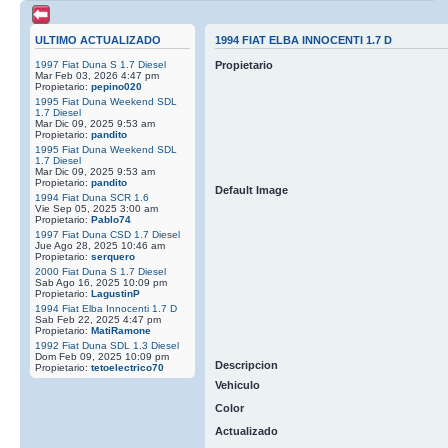
ULTIMO ACTUALIZADO
1994 FIAT ELBA INNOCENTI 1.7 D
1997 Fiat Duna S 1.7 Diesel
Propietario
Mar Feb 03, 2026 4:47 pm
Propietario:
pepino020
1995 Fiat Duna Weekend SDL
1.7 Diesel
Mar Dic 09, 2025 9:53 am
Propietario:
pandito
1995 Fiat Duna Weekend SDL
1.7 Diesel
Mar Dic 09, 2025 9:53 am
Propietario:
pandito
Default Image
1994 Fiat Duna SCR 1.6
Vie Sep 05, 2025 3:00 am
Propietario:
Pablo74
1997 Fiat Duna CSD 1.7 Diesel
Jue Ago 28, 2025 10:46 am
Propietario:
serquero
2000 Fiat Duna S 1.7 Diesel
Sab Ago 16, 2025 10:09 pm
Propietario:
LagustinP
1994 Fiat Elba Innocenti 1.7 D
Sab Feb 22, 2025 4:47 pm
Propietario:
MatiRamone
1992 Fiat Duna SDL 1.3 Diesel
Dom Feb 09, 2025 10:09 pm
Descripcion
Propietario:
tetoelectrico70
Vehiculo
Color
Actualizado