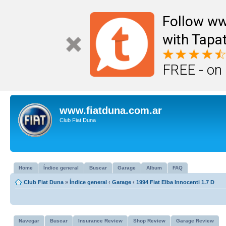
Follow ww
with Tapat
FREE - on
www.fiatduna.com.ar
Club Fiat Duna
Home
Índice general
Buscar
Garage
Album
FAQ
Club Fiat Duna
»
Índice general
‹
Garage
‹
1994 Fiat Elba Innocenti 1.7 D
Navegar
Buscar
Insurance Review
Shop Review
Garage Review