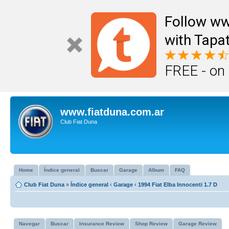
Follow ww
with Tapat
FREE - on
www.fiatduna.com.ar
Club Fiat Duna
Home
Índice general
Buscar
Garage
Album
FAQ
Club Fiat Duna
»
Índice general
‹
Garage
‹
1994 Fiat Elba Innocenti 1.7 D
Navegar
Buscar
Insurance Review
Shop Review
Garage Review