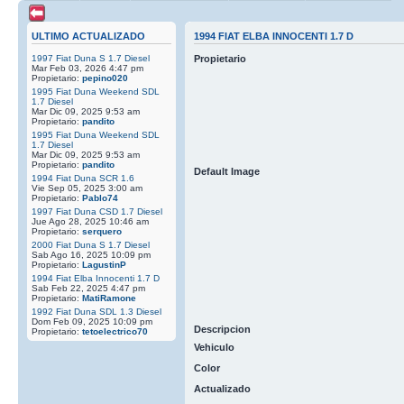
ULTIMO ACTUALIZADO
1994 FIAT ELBA INNOCENTI 1.7 D
1997 Fiat Duna S 1.7 Diesel
Propietario
Mar Feb 03, 2026 4:47 pm
Propietario:
pepino020
1995 Fiat Duna Weekend SDL
1.7 Diesel
Mar Dic 09, 2025 9:53 am
Propietario:
pandito
1995 Fiat Duna Weekend SDL
1.7 Diesel
Mar Dic 09, 2025 9:53 am
Propietario:
pandito
Default Image
1994 Fiat Duna SCR 1.6
Vie Sep 05, 2025 3:00 am
Propietario:
Pablo74
1997 Fiat Duna CSD 1.7 Diesel
Jue Ago 28, 2025 10:46 am
Propietario:
serquero
2000 Fiat Duna S 1.7 Diesel
Sab Ago 16, 2025 10:09 pm
Propietario:
LagustinP
1994 Fiat Elba Innocenti 1.7 D
Sab Feb 22, 2025 4:47 pm
Propietario:
MatiRamone
1992 Fiat Duna SDL 1.3 Diesel
Dom Feb 09, 2025 10:09 pm
Descripcion
Propietario:
tetoelectrico70
Vehiculo
Color
Actualizado