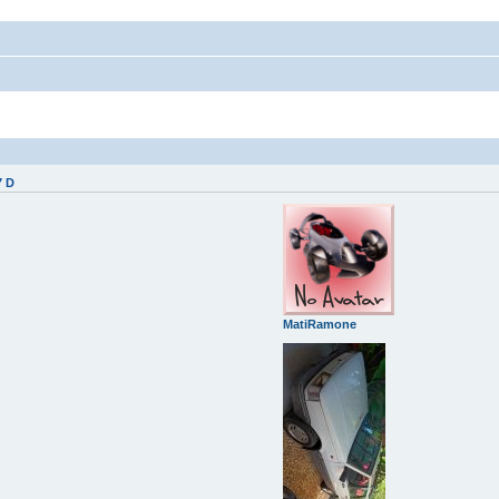
7 D
MatiRamone