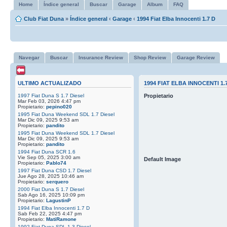
Home
Índice general
Buscar
Garage
Album
FAQ
Club Fiat Duna
»
Índice general
‹
Garage
‹
1994 Fiat Elba Innocenti 1.7 D
Navegar
Buscar
Insurance Review
Shop Review
Garage Review
ULTIMO ACTUALIZADO
1994 FIAT ELBA INNOCENTI 1.
1997 Fiat Duna S 1.7 Diesel
Propietario
Mar Feb 03, 2026 4:47 pm
Propietario:
pepino020
1995 Fiat Duna Weekend SDL 1.7 Diesel
Mar Dic 09, 2025 9:53 am
Propietario:
pandito
1995 Fiat Duna Weekend SDL 1.7 Diesel
Mar Dic 09, 2025 9:53 am
Propietario:
pandito
1994 Fiat Duna SCR 1.6
Vie Sep 05, 2025 3:00 am
Default Image
Propietario:
Pablo74
1997 Fiat Duna CSD 1.7 Diesel
Jue Ago 28, 2025 10:46 am
Propietario:
serquero
2000 Fiat Duna S 1.7 Diesel
Sab Ago 16, 2025 10:09 pm
Propietario:
LagustinP
1994 Fiat Elba Innocenti 1.7 D
Sab Feb 22, 2025 4:47 pm
Propietario:
MatiRamone
1992 Fiat Duna SDL 1.3 Diesel