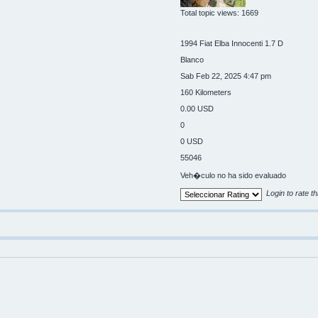
Total topic views: 1669
1994 Fiat Elba Innocenti 1.7 D
Blanco
Sab Feb 22, 2025 4:47 pm
160 Kilometers
0.00 USD
0
0 USD
55046
Veh�culo no ha sido evaluado
Login to rate th