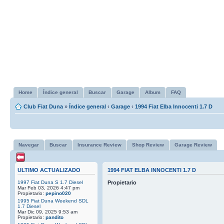
Home
Índice general
Buscar
Garage
Album
FAQ
Club Fiat Duna
»
Índice general
‹
Garage
‹
1994 Fiat Elba Innocenti 1.7 D
Navegar
Buscar
Insurance Review
Shop Review
Garage Review
ULTIMO ACTUALIZADO
1994 FIAT ELBA INNOCENTI 1.7 D
1997 Fiat Duna S 1.7 Diesel
Propietario
Mar Feb 03, 2026 4:47 pm
Propietario:
pepino020
1995 Fiat Duna Weekend SDL
1.7 Diesel
Mar Dic 09, 2025 9:53 am
Propietario:
pandito