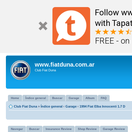
Follow ww
with Tapat
FREE - on
www.fiatduna.com.ar
Club Fiat Duna
Home
Índice general
Buscar
Garage
Album
FAQ
Club Fiat Duna
»
Índice general
‹
Garage
‹
1994 Fiat Elba Innocenti 1.7 D
Navegar
Buscar
Insurance Review
Shop Review
Garage Review