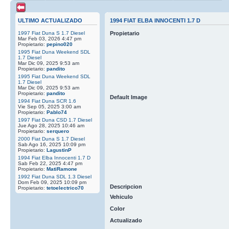
ULTIMO ACTUALIZADO
1994 FIAT ELBA INNOCENTI 1.7 D
1997 Fiat Duna S 1.7 Diesel
Propietario
Mar Feb 03, 2026 4:47 pm
Propietario:
pepino020
1995 Fiat Duna Weekend SDL
1.7 Diesel
Mar Dic 09, 2025 9:53 am
Propietario:
pandito
1995 Fiat Duna Weekend SDL
1.7 Diesel
Mar Dic 09, 2025 9:53 am
Propietario:
pandito
Default Image
1994 Fiat Duna SCR 1.6
Vie Sep 05, 2025 3:00 am
Propietario:
Pablo74
1997 Fiat Duna CSD 1.7 Diesel
Jue Ago 28, 2025 10:46 am
Propietario:
serquero
2000 Fiat Duna S 1.7 Diesel
Sab Ago 16, 2025 10:09 pm
Propietario:
LagustinP
1994 Fiat Elba Innocenti 1.7 D
Sab Feb 22, 2025 4:47 pm
Propietario:
MatiRamone
1992 Fiat Duna SDL 1.3 Diesel
Dom Feb 09, 2025 10:09 pm
Descripcion
Propietario:
tetoelectrico70
Vehiculo
Color
Actualizado