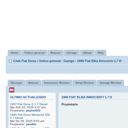
Home
Índice general
Buscar
Garage
Album
FAQ
Club Fiat Duna
»
Índice general
‹
Garage
‹
1994 Fiat Elba Innocenti 1.7 D
Navegar
Buscar
Insurance Review
Shop Review
Garage Review
ULTIMO ACTUALIZADO
1994 FIAT ELBA INNOCENTI 1.7 D
1997 Fiat Duna S 1.7 Diesel
Propietario
Mar Feb 03, 2026 4:47 pm
Propietario:
pepino020
1995 Fiat Duna Weekend SDL
1.7 Diesel
Mar Dic 09, 2025 9:53 am
Propietario:
pandito