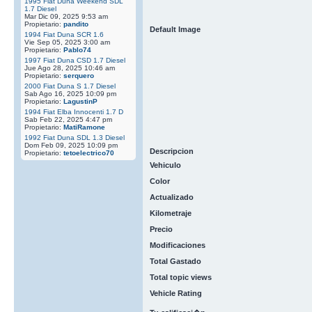
1995 Fiat Duna Weekend SDL
1.7 Diesel
Mar Dic 09, 2025 9:53 am
Propietario:
pandito
Default Image
1994 Fiat Duna SCR 1.6
Vie Sep 05, 2025 3:00 am
Propietario:
Pablo74
1997 Fiat Duna CSD 1.7 Diesel
Jue Ago 28, 2025 10:46 am
Propietario:
serquero
2000 Fiat Duna S 1.7 Diesel
Sab Ago 16, 2025 10:09 pm
Propietario:
LagustinP
1994 Fiat Elba Innocenti 1.7 D
Sab Feb 22, 2025 4:47 pm
Propietario:
MatiRamone
1992 Fiat Duna SDL 1.3 Diesel
Dom Feb 09, 2025 10:09 pm
Descripcion
Propietario:
tetoelectrico70
Vehiculo
Color
Actualizado
Kilometraje
Precio
Modificaciones
Total Gastado
Total topic views
Vehicle Rating