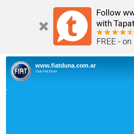
Follow ww
with Tapat
FREE - on
www.fiatduna.com.ar
Club Fiat Duna