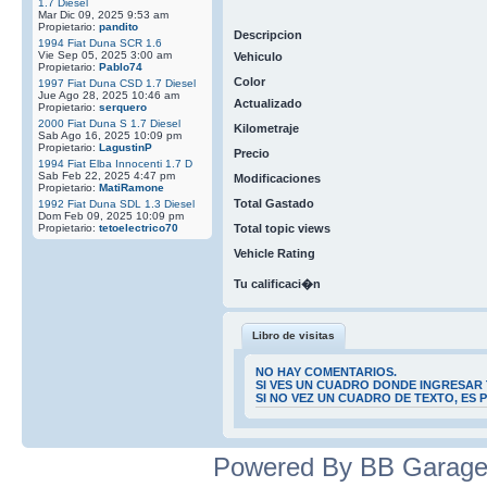
1.7 Diesel
Mar Dic 09, 2025 9:53 am
Propietario:
pandito
Descripcion
1994 Fiat Duna SCR 1.6
Vie Sep 05, 2025 3:00 am
Vehiculo
Propietario:
Pablo74
Color
1997 Fiat Duna CSD 1.7 Diesel
Jue Ago 28, 2025 10:46 am
Actualizado
Propietario:
serquero
2000 Fiat Duna S 1.7 Diesel
Kilometraje
Sab Ago 16, 2025 10:09 pm
Propietario:
LagustinP
Precio
1994 Fiat Elba Innocenti 1.7 D
Sab Feb 22, 2025 4:47 pm
Modificaciones
Propietario:
MatiRamone
Total Gastado
1992 Fiat Duna SDL 1.3 Diesel
Dom Feb 09, 2025 10:09 pm
Propietario:
tetoelectrico70
Total topic views
Vehicle Rating
Tu calificaci�n
Libro de visitas
NO HAY COMENTARIOS.
SI VES UN CUADRO DONDE INGRESAR 
SI NO VEZ UN CUADRO DE TEXTO, ES
Powered By BB Garage