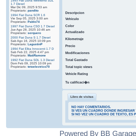
1995 Fiat Duna Weekend SDL
1.7 Diesel
Mar Dic 09, 2025 9:53 am
Propietario:
pandito
Descripcion
1994 Fiat Duna SCR 1.6
Vie Sep 05, 2025 3:00 am
Vehiculo
Propietario:
Pablo74
Color
1997 Fiat Duna CSD 1.7 Diesel
Jue Ago 28, 2025 10:46 am
Actualizado
Propietario:
serquero
2000 Fiat Duna S 1.7 Diesel
Kilometraje
Sab Ago 16, 2025 10:09 pm
Propietario:
LagustinP
Precio
1994 Fiat Elba Innocenti 1.7 D
Sab Feb 22, 2025 4:47 pm
Modificaciones
Propietario:
MatiRamone
Total Gastado
1992 Fiat Duna SDL 1.3 Diesel
Dom Feb 09, 2025 10:09 pm
Propietario:
tetoelectrico70
Total topic views
Vehicle Rating
Tu calificaci�n
Libro de visitas
NO HAY COMENTARIOS.
SI VES UN CUADRO DONDE INGRESAR 
SI NO VEZ UN CUADRO DE TEXTO, ES
Powered By BB Garage