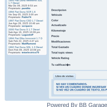
1995 Fiat Duna Weekend SDL
1.7 Diesel
Mar Dic 09, 2025 9:53 am
Propietario:
pandito
Descripcion
1994 Fiat Duna SCR 1.6
Vie Sep 05, 2025 3:00 am
Vehiculo
Propietario:
Pablo74
Color
1997 Fiat Duna CSD 1.7 Diesel
Jue Ago 28, 2025 10:46 am
Actualizado
Propietario:
serquero
2000 Fiat Duna S 1.7 Diesel
Kilometraje
Sab Ago 16, 2025 10:09 pm
Propietario:
LagustinP
Precio
1994 Fiat Elba Innocenti 1.7 D
Sab Feb 22, 2025 4:47 pm
Modificaciones
Propietario:
MatiRamone
Total Gastado
1992 Fiat Duna SDL 1.3 Diesel
Dom Feb 09, 2025 10:09 pm
Propietario:
tetoelectrico70
Total topic views
Vehicle Rating
Tu calificaci�n
Libro de visitas
NO HAY COMENTARIOS.
SI VES UN CUADRO DONDE INGRESAR 
SI NO VEZ UN CUADRO DE TEXTO, ES
Powered By BB Garage