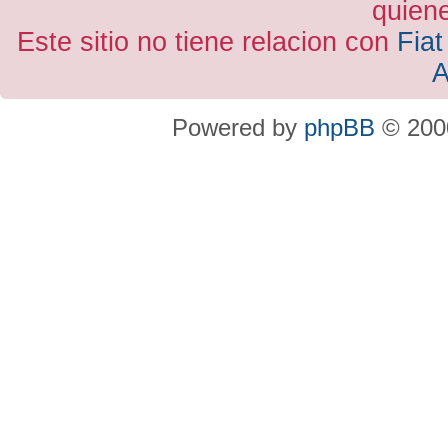
quiene
Este sitio no tiene relacion con
Fiat
A
Powered by
phpBB
© 2000