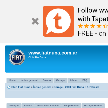
Follow ww
with Tapat
FREE - on
www.fiatduna.com.ar
Club Fiat Duna
Home
Índice general
Buscar
Garage
Album
FAQ
Club Fiat Duna
»
Índice general
‹
Garage
‹
2000 Fiat Duna S 1.7 Diesel
Navegar
Buscar
Insurance Review
Shop Review
Garage Review