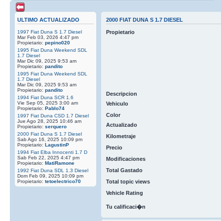
ULTIMO ACTUALIZADO
2000 FIAT DUNA S 1.7 DIESEL
1997 Fiat Duna S 1.7 Diesel
Propietario
Mar Feb 03, 2026 4:47 pm
Propietario:
pepino020
1995 Fiat Duna Weekend SDL
1.7 Diesel
Mar Dic 09, 2025 9:53 am
Propietario:
pandito
1995 Fiat Duna Weekend SDL
1.7 Diesel
Mar Dic 09, 2025 9:53 am
Propietario:
pandito
Descripcion
1994 Fiat Duna SCR 1.6
Vie Sep 05, 2025 3:00 am
Vehiculo
Propietario:
Pablo74
Color
1997 Fiat Duna CSD 1.7 Diesel
Jue Ago 28, 2025 10:46 am
Actualizado
Propietario:
serquero
2000 Fiat Duna S 1.7 Diesel
Kilometraje
Sab Ago 16, 2025 10:09 pm
Propietario:
LagustinP
Precio
1994 Fiat Elba Innocenti 1.7 D
Sab Feb 22, 2025 4:47 pm
Modificaciones
Propietario:
MatiRamone
Total Gastado
1992 Fiat Duna SDL 1.3 Diesel
Dom Feb 09, 2025 10:09 pm
Propietario:
tetoelectrico70
Total topic views
Vehicle Rating
Tu calificaci�n