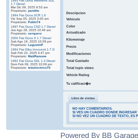
1995 Fiat Duna Weekend SDL
1.7 Diesel
Mar Dic 09, 2025 9:53 am
Propietario:
pandito
Descripcion
1994 Fiat Duna SCR 1.6
Vie Sep 05, 2025 3:00 am
Vehiculo
Propietario:
Pablo74
Color
1997 Fiat Duna CSD 1.7 Diesel
Jue Ago 28, 2025 10:46 am
Actualizado
Propietario:
serquero
2000 Fiat Duna S 1.7 Diesel
Kilometraje
Sab Ago 16, 2025 10:09 pm
Propietario:
LagustinP
Precio
1994 Fiat Elba Innocenti 1.7 D
Sab Feb 22, 2025 4:47 pm
Modificaciones
Propietario:
MatiRamone
Total Gastado
1992 Fiat Duna SDL 1.3 Diesel
Dom Feb 09, 2025 10:09 pm
Propietario:
tetoelectrico70
Total topic views
Vehicle Rating
Tu calificaci�n
Libro de visitas
NO HAY COMENTARIOS.
SI VES UN CUADRO DONDE INGRESAR 
SI NO VEZ UN CUADRO DE TEXTO, ES
Powered By BB Garage