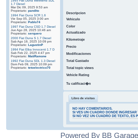
1995 Fiat Duna Weekend SDL
1.7 Diesel
Mar Dic 09, 2025 9:53 am
Propietario:
pandito
Descripcion
1994 Fiat Duna SCR 1.6
Vie Sep 05, 2025 3:00 am
Vehiculo
Propietario:
Pablo74
Color
1997 Fiat Duna CSD 1.7 Diesel
Jue Ago 28, 2025 10:46 am
Actualizado
Propietario:
serquero
2000 Fiat Duna S 1.7 Diesel
Kilometraje
Sab Ago 16, 2025 10:09 pm
Propietario:
LagustinP
Precio
1994 Fiat Elba Innocenti 1.7 D
Sab Feb 22, 2025 4:47 pm
Modificaciones
Propietario:
MatiRamone
Total Gastado
1992 Fiat Duna SDL 1.3 Diesel
Dom Feb 09, 2025 10:09 pm
Propietario:
tetoelectrico70
Total topic views
Vehicle Rating
Tu calificaci�n
Libro de visitas
NO HAY COMENTARIOS.
SI VES UN CUADRO DONDE INGRESAR 
SI NO VEZ UN CUADRO DE TEXTO, ES
Powered By BB Garage