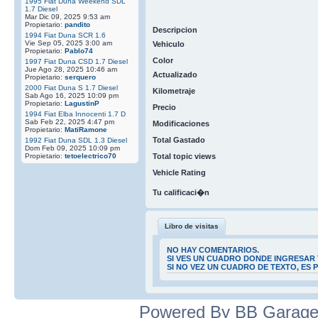
1995 Fiat Duna Weekend SDL
1.7 Diesel
Mar Dic 09, 2025 9:53 am
Propietario:
pandito
Descripcion
1994 Fiat Duna SCR 1.6
Vie Sep 05, 2025 3:00 am
Vehiculo
Propietario:
Pablo74
Color
1997 Fiat Duna CSD 1.7 Diesel
Jue Ago 28, 2025 10:46 am
Actualizado
Propietario:
serquero
2000 Fiat Duna S 1.7 Diesel
Kilometraje
Sab Ago 16, 2025 10:09 pm
Propietario:
LagustinP
Precio
1994 Fiat Elba Innocenti 1.7 D
Sab Feb 22, 2025 4:47 pm
Modificaciones
Propietario:
MatiRamone
Total Gastado
1992 Fiat Duna SDL 1.3 Diesel
Dom Feb 09, 2025 10:09 pm
Propietario:
tetoelectrico70
Total topic views
Vehicle Rating
Tu calificaci�n
Libro de visitas
NO HAY COMENTARIOS.
SI VES UN CUADRO DONDE INGRESAR 
SI NO VEZ UN CUADRO DE TEXTO, ES
Powered By BB Garage