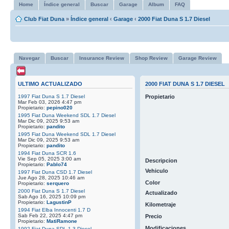
Home
Índice general
Buscar
Garage
Album
FAQ
Club Fiat Duna
»
Índice general
‹
Garage
‹
2000 Fiat Duna S 1.7 Diesel
Navegar
Buscar
Insurance Review
Shop Review
Garage Review
ULTIMO ACTUALIZADO
2000 FIAT DUNA S 1.7 DIESEL
1997 Fiat Duna S 1.7 Diesel
Propietario
Mar Feb 03, 2026 4:47 pm
Propietario:
pepino020
1995 Fiat Duna Weekend SDL 1.7 Diesel
Mar Dic 09, 2025 9:53 am
Propietario:
pandito
1995 Fiat Duna Weekend SDL 1.7 Diesel
Mar Dic 09, 2025 9:53 am
Propietario:
pandito
1994 Fiat Duna SCR 1.6
Vie Sep 05, 2025 3:00 am
Descripcion
Propietario:
Pablo74
Vehiculo
1997 Fiat Duna CSD 1.7 Diesel
Jue Ago 28, 2025 10:46 am
Color
Propietario:
serquero
2000 Fiat Duna S 1.7 Diesel
Actualizado
Sab Ago 16, 2025 10:09 pm
Propietario:
LagustinP
Kilometraje
1994 Fiat Elba Innocenti 1.7 D
Sab Feb 22, 2025 4:47 pm
Precio
Propietario:
MatiRamone
Modificaciones
1992 Fiat Duna SDL 1.3 Diesel