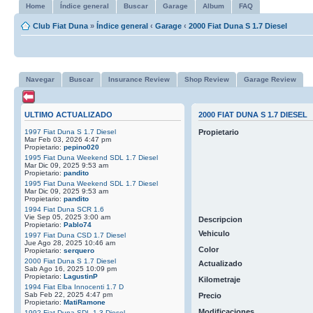
Home
Índice general
Buscar
Garage
Album
FAQ
Club Fiat Duna
»
Índice general
‹
Garage
‹
2000 Fiat Duna S 1.7 Diesel
Navegar
Buscar
Insurance Review
Shop Review
Garage Review
ULTIMO ACTUALIZADO
2000 FIAT DUNA S 1.7 DIESEL
1997 Fiat Duna S 1.7 Diesel
Propietario
Mar Feb 03, 2026 4:47 pm
Propietario:
pepino020
1995 Fiat Duna Weekend SDL 1.7 Diesel
Mar Dic 09, 2025 9:53 am
Propietario:
pandito
1995 Fiat Duna Weekend SDL 1.7 Diesel
Mar Dic 09, 2025 9:53 am
Propietario:
pandito
1994 Fiat Duna SCR 1.6
Vie Sep 05, 2025 3:00 am
Descripcion
Propietario:
Pablo74
Vehiculo
1997 Fiat Duna CSD 1.7 Diesel
Jue Ago 28, 2025 10:46 am
Color
Propietario:
serquero
2000 Fiat Duna S 1.7 Diesel
Actualizado
Sab Ago 16, 2025 10:09 pm
Propietario:
LagustinP
Kilometraje
1994 Fiat Elba Innocenti 1.7 D
Sab Feb 22, 2025 4:47 pm
Precio
Propietario:
MatiRamone
Modificaciones
1992 Fiat Duna SDL 1.3 Diesel