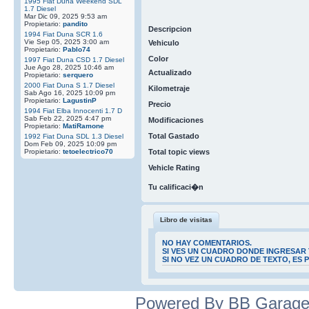
1995 Fiat Duna Weekend SDL
1.7 Diesel
Mar Dic 09, 2025 9:53 am
Propietario:
pandito
Descripcion
1994 Fiat Duna SCR 1.6
Vie Sep 05, 2025 3:00 am
Vehiculo
Propietario:
Pablo74
Color
1997 Fiat Duna CSD 1.7 Diesel
Jue Ago 28, 2025 10:46 am
Actualizado
Propietario:
serquero
2000 Fiat Duna S 1.7 Diesel
Kilometraje
Sab Ago 16, 2025 10:09 pm
Propietario:
LagustinP
Precio
1994 Fiat Elba Innocenti 1.7 D
Sab Feb 22, 2025 4:47 pm
Modificaciones
Propietario:
MatiRamone
Total Gastado
1992 Fiat Duna SDL 1.3 Diesel
Dom Feb 09, 2025 10:09 pm
Propietario:
tetoelectrico70
Total topic views
Vehicle Rating
Tu calificaci�n
Libro de visitas
NO HAY COMENTARIOS.
SI VES UN CUADRO DONDE INGRESAR 
SI NO VEZ UN CUADRO DE TEXTO, ES
Powered By BB Garage