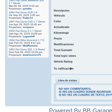
1995 Fiat Duna Weekend SDL
1.7 Diesel
Mar Dic 09, 2025 9:53 am
Propietario:
pandito
Descripcion
1994 Fiat Duna SCR 1.6
Vie Sep 05, 2025 3:00 am
Vehiculo
Propietario:
Pablo74
Color
1997 Fiat Duna CSD 1.7 Diesel
Jue Ago 28, 2025 10:46 am
Actualizado
Propietario:
serquero
2000 Fiat Duna S 1.7 Diesel
Kilometraje
Sab Ago 16, 2025 10:09 pm
Propietario:
LagustinP
Precio
1994 Fiat Elba Innocenti 1.7 D
Sab Feb 22, 2025 4:47 pm
Modificaciones
Propietario:
MatiRamone
1992 Fiat Duna SDL 1.3 Diesel
Total Gastado
Dom Feb 09, 2025 10:09 pm
Propietario:
tetoelectrico70
Total topic views
Vehicle Rating
Tu calificaci�n
Libro de visitas
NO HAY COMENTARIOS.
SI VES UN CUADRO DONDE INGRESAR 
SI NO VEZ UN CUADRO DE TEXTO, ES
Powered By BB Garage