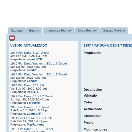
Navegar
Buscar
Insurance Review
Shop Review
Garage Review
ULTIMO ACTUALIZADO
1997 FIAT DUNA CSD 1.7 DIES
1997 Fiat Duna S 1.7 Diesel
Propietario
Mar Feb 03, 2026 4:47 pm
Propietario:
pepino020
1995 Fiat Duna Weekend SDL 1.7 Diesel
Mar Dic 09, 2025 9:53 am
Propietario:
pandito
1995 Fiat Duna Weekend SDL 1.7 Diesel
Mar Dic 09, 2025 9:53 am
Propietario:
pandito
1994 Fiat Duna SCR 1.6
Vie Sep 05, 2025 3:00 am
Descripcion
Propietario:
Pablo74
Vehiculo
1997 Fiat Duna CSD 1.7 Diesel
Jue Ago 28, 2025 10:46 am
Color
Propietario:
serquero
2000 Fiat Duna S 1.7 Diesel
Actualizado
Sab Ago 16, 2025 10:09 pm
Propietario:
LagustinP
Kilometraje
1994 Fiat Elba Innocenti 1.7 D
Sab Feb 22, 2025 4:47 pm
Precio
Propietario:
MatiRamone
1992 Fiat Duna SDL 1.3 Diesel
Modificaciones