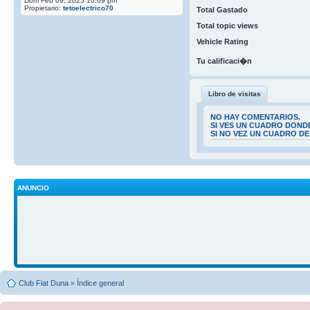
Dom Feb 09, 2025 10:09 pm
Propietario:
tetoelectrico70
Total Gastado
Total topic views
Vehicle Rating
Tu calificaci�n
Libro de visitas
NO HAY COMENTARIOS.
SI VES UN CUADRO DOND
SI NO VEZ UN CUADRO D
ANUNCIO
Club Fiat Duna
»
Índice general