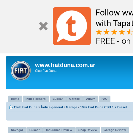
Follow ww
with Tapat
FREE - on
www.fiatduna.com.ar
Club Fiat Duna
Home
Índice general
Buscar
Garage
Album
FAQ
Club Fiat Duna
»
Índice general
‹
Garage
‹
1997 Fiat Duna CSD 1.7 Diesel
Navegar
Buscar
Insurance Review
Shop Review
Garage Review