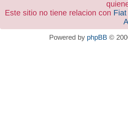
quiene
Este sitio no tiene relacion con
Fiat
A
Powered by
phpBB
© 2000