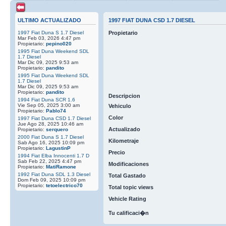
ULTIMO ACTUALIZADO
1997 FIAT DUNA CSD 1.7 DIESEL
1997 Fiat Duna S 1.7 Diesel
Propietario
Mar Feb 03, 2026 4:47 pm
Propietario:
pepino020
1995 Fiat Duna Weekend SDL
1.7 Diesel
Mar Dic 09, 2025 9:53 am
Propietario:
pandito
1995 Fiat Duna Weekend SDL
1.7 Diesel
Mar Dic 09, 2025 9:53 am
Propietario:
pandito
Descripcion
1994 Fiat Duna SCR 1.6
Vie Sep 05, 2025 3:00 am
Vehiculo
Propietario:
Pablo74
Color
1997 Fiat Duna CSD 1.7 Diesel
Jue Ago 28, 2025 10:46 am
Actualizado
Propietario:
serquero
2000 Fiat Duna S 1.7 Diesel
Kilometraje
Sab Ago 16, 2025 10:09 pm
Propietario:
LagustinP
Precio
1994 Fiat Elba Innocenti 1.7 D
Sab Feb 22, 2025 4:47 pm
Modificaciones
Propietario:
MatiRamone
1992 Fiat Duna SDL 1.3 Diesel
Total Gastado
Dom Feb 09, 2025 10:09 pm
Propietario:
tetoelectrico70
Total topic views
Vehicle Rating
Tu calificaci�n