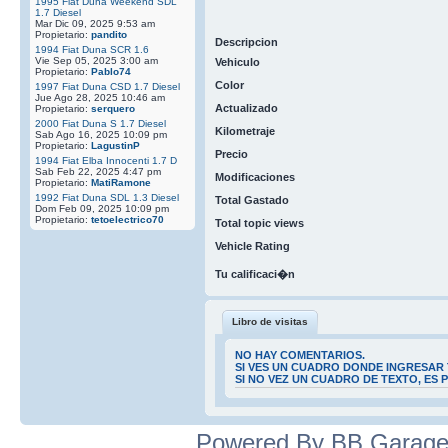
1995 Fiat Duna Weekend SDL
1.7 Diesel
Mar Dic 09, 2025 9:53 am
Propietario:
pandito
Descripcion
1994 Fiat Duna SCR 1.6
Vie Sep 05, 2025 3:00 am
Vehiculo
Propietario:
Pablo74
Color
1997 Fiat Duna CSD 1.7 Diesel
Jue Ago 28, 2025 10:46 am
Actualizado
Propietario:
serquero
2000 Fiat Duna S 1.7 Diesel
Kilometraje
Sab Ago 16, 2025 10:09 pm
Propietario:
LagustinP
Precio
1994 Fiat Elba Innocenti 1.7 D
Sab Feb 22, 2025 4:47 pm
Modificaciones
Propietario:
MatiRamone
1992 Fiat Duna SDL 1.3 Diesel
Total Gastado
Dom Feb 09, 2025 10:09 pm
Propietario:
tetoelectrico70
Total topic views
Vehicle Rating
Tu calificaci�n
Libro de visitas
NO HAY COMENTARIOS.
SI VES UN CUADRO DONDE INGRESAR 
SI NO VEZ UN CUADRO DE TEXTO, ES
Powered By BB Garage