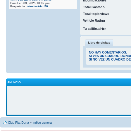
Modificaciones
Dom Feb 09, 2025 10:09 pm
Propietario:
tetoelectrico70
Total Gastado
Total topic views
Vehicle Rating
Tu calificaci�n
Libro de visitas
NO HAY COMENTARIOS.
SI VES UN CUADRO DOND
SI NO VEZ UN CUADRO D
ANUNCIO
Club Fiat Duna
»
Índice general