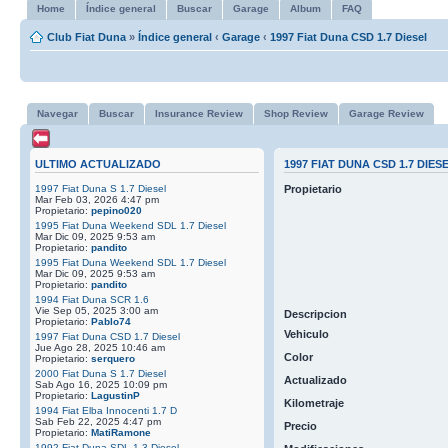
Home
Índice general
Buscar
Garage
Album
FAQ
Club Fiat Duna
»
Índice general
‹
Garage
‹
1997 Fiat Duna CSD 1.7 Diesel
Navegar
Buscar
Insurance Review
Shop Review
Garage Review
ULTIMO ACTUALIZADO
1997 FIAT DUNA CSD 1.7 DIES
1997 Fiat Duna S 1.7 Diesel
Propietario
Mar Feb 03, 2026 4:47 pm
Propietario:
pepino020
1995 Fiat Duna Weekend SDL 1.7 Diesel
Mar Dic 09, 2025 9:53 am
Propietario:
pandito
1995 Fiat Duna Weekend SDL 1.7 Diesel
Mar Dic 09, 2025 9:53 am
Propietario:
pandito
1994 Fiat Duna SCR 1.6
Vie Sep 05, 2025 3:00 am
Descripcion
Propietario:
Pablo74
Vehiculo
1997 Fiat Duna CSD 1.7 Diesel
Jue Ago 28, 2025 10:46 am
Color
Propietario:
serquero
2000 Fiat Duna S 1.7 Diesel
Actualizado
Sab Ago 16, 2025 10:09 pm
Propietario:
LagustinP
Kilometraje
1994 Fiat Elba Innocenti 1.7 D
Sab Feb 22, 2025 4:47 pm
Precio
Propietario:
MatiRamone
1992 Fiat Duna SDL 1.3 Diesel