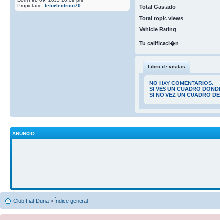
Dom Feb 09, 2025 10:09 pm
Propietario:
tetoelectrico70
Total Gastado
Total topic views
Vehicle Rating
Tu calificaci�n
Libro de visitas
NO HAY COMENTARIOS.
SI VES UN CUADRO DOND
SI NO VEZ UN CUADRO D
ANUNCIO
Club Fiat Duna
»
Índice general