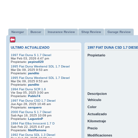
Navegar
Buscar
Insurance Review
Shop Review
Garage Review
ULTIMO ACTUALIZADO
1997 FIAT DUNA CSD 1.7 DIES
1997 Fiat Duna S 1.7 Diesel
Propietario
Mar Feb 03, 2026 4:47 pm
Propietario:
pepino020
1995 Fiat Duna Weekend SDL 1.7 Diesel
Mar Dic 09, 2025 9:53 am
Propietario:
pandito
1995 Fiat Duna Weekend SDL 1.7 Diesel
Mar Dic 09, 2025 9:53 am
Propietario:
pandito
1994 Fiat Duna SCR 1.6
Vie Sep 05, 2025 3:00 am
Descripcion
Propietario:
Pablo74
Vehiculo
1997 Fiat Duna CSD 1.7 Diesel
Jue Ago 28, 2025 10:46 am
Color
Propietario:
serquero
2000 Fiat Duna S 1.7 Diesel
Actualizado
Sab Ago 16, 2025 10:09 pm
Propietario:
LagustinP
Kilometraje
1994 Fiat Elba Innocenti 1.7 D
Sab Feb 22, 2025 4:47 pm
Precio
Propietario:
MatiRamone
1992 Fiat Duna SDL 1.3 Diesel
Modificaciones