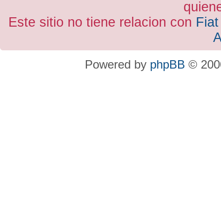
quiene
Este sitio no tiene relacion con
Fiat
A
Powered by
phpBB
© 2000