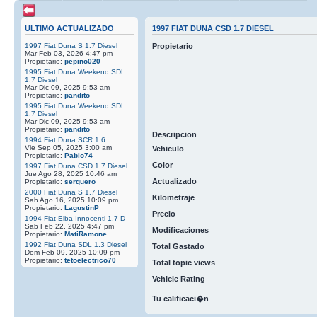
ULTIMO ACTUALIZADO
1997 FIAT DUNA CSD 1.7 DIESEL
1997 Fiat Duna S 1.7 Diesel
Propietario
Mar Feb 03, 2026 4:47 pm
Propietario:
pepino020
1995 Fiat Duna Weekend SDL
1.7 Diesel
Mar Dic 09, 2025 9:53 am
Propietario:
pandito
1995 Fiat Duna Weekend SDL
1.7 Diesel
Mar Dic 09, 2025 9:53 am
Propietario:
pandito
Descripcion
1994 Fiat Duna SCR 1.6
Vie Sep 05, 2025 3:00 am
Vehiculo
Propietario:
Pablo74
Color
1997 Fiat Duna CSD 1.7 Diesel
Jue Ago 28, 2025 10:46 am
Actualizado
Propietario:
serquero
2000 Fiat Duna S 1.7 Diesel
Kilometraje
Sab Ago 16, 2025 10:09 pm
Propietario:
LagustinP
Precio
1994 Fiat Elba Innocenti 1.7 D
Sab Feb 22, 2025 4:47 pm
Modificaciones
Propietario:
MatiRamone
1992 Fiat Duna SDL 1.3 Diesel
Total Gastado
Dom Feb 09, 2025 10:09 pm
Propietario:
tetoelectrico70
Total topic views
Vehicle Rating
Tu calificaci�n