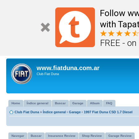
Follow ww
with Tapat
FREE - on
www.fiatduna.com.ar
Club Fiat Duna
Home
Índice general
Buscar
Garage
Album
FAQ
Club Fiat Duna
»
Índice general
‹
Garage
‹
1997 Fiat Duna CSD 1.7 Diesel
Navegar
Buscar
Insurance Review
Shop Review
Garage Review