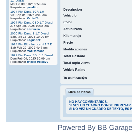
1.7 Diesel
Mar Dic 09, 2025 9:53 am
Propietario:
pandito
Descripcion
1994 Fiat Duna SCR 1.6
Vie Sep 05, 2025 3:00 am
Vehiculo
Propietario:
Pablo74
Color
1997 Fiat Duna CSD 1.7 Diesel
Jue Ago 28, 2025 10:46 am
Actualizado
Propietario:
serquero
2000 Fiat Duna S 1.7 Diesel
Kilometraje
Sab Ago 16, 2025 10:09 pm
Propietario:
LagustinP
Precio
1994 Fiat Elba Innocenti 1.7 D
Sab Feb 22, 2025 4:47 pm
Modificaciones
Propietario:
MatiRamone
1992 Fiat Duna SDL 1.3 Diesel
Total Gastado
Dom Feb 09, 2025 10:09 pm
Propietario:
tetoelectrico70
Total topic views
Vehicle Rating
Tu calificaci�n
Libro de visitas
NO HAY COMENTARIOS.
SI VES UN CUADRO DONDE INGRESAR 
SI NO VEZ UN CUADRO DE TEXTO, ES
Powered By BB Garage