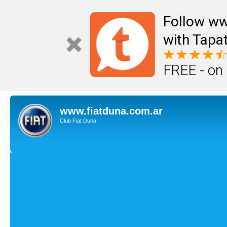
Follow ww
with Tapat
FREE - on
www.fiatduna.com.ar
Club Fiat Duna