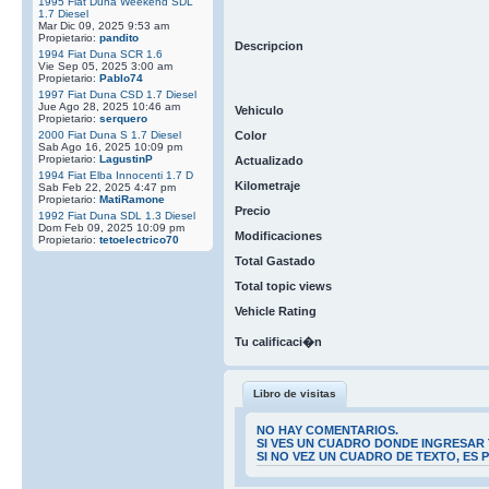
1995 Fiat Duna Weekend SDL
1.7 Diesel
Mar Dic 09, 2025 9:53 am
Propietario:
pandito
Descripcion
1994 Fiat Duna SCR 1.6
Vie Sep 05, 2025 3:00 am
Propietario:
Pablo74
1997 Fiat Duna CSD 1.7 Diesel
Jue Ago 28, 2025 10:46 am
Vehiculo
Propietario:
serquero
2000 Fiat Duna S 1.7 Diesel
Color
Sab Ago 16, 2025 10:09 pm
Propietario:
LagustinP
Actualizado
1994 Fiat Elba Innocenti 1.7 D
Kilometraje
Sab Feb 22, 2025 4:47 pm
Propietario:
MatiRamone
Precio
1992 Fiat Duna SDL 1.3 Diesel
Dom Feb 09, 2025 10:09 pm
Modificaciones
Propietario:
tetoelectrico70
Total Gastado
Total topic views
Vehicle Rating
Tu calificaci�n
Libro de visitas
NO HAY COMENTARIOS.
SI VES UN CUADRO DONDE INGRESAR 
SI NO VEZ UN CUADRO DE TEXTO, ES