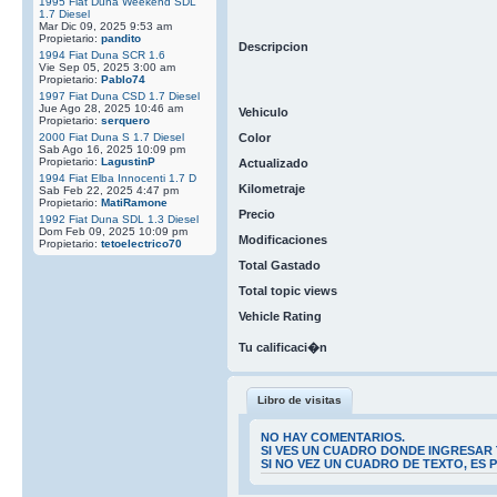
1995 Fiat Duna Weekend SDL
1.7 Diesel
Mar Dic 09, 2025 9:53 am
Propietario:
pandito
Descripcion
1994 Fiat Duna SCR 1.6
Vie Sep 05, 2025 3:00 am
Propietario:
Pablo74
1997 Fiat Duna CSD 1.7 Diesel
Jue Ago 28, 2025 10:46 am
Vehiculo
Propietario:
serquero
2000 Fiat Duna S 1.7 Diesel
Color
Sab Ago 16, 2025 10:09 pm
Propietario:
LagustinP
Actualizado
1994 Fiat Elba Innocenti 1.7 D
Kilometraje
Sab Feb 22, 2025 4:47 pm
Propietario:
MatiRamone
Precio
1992 Fiat Duna SDL 1.3 Diesel
Dom Feb 09, 2025 10:09 pm
Modificaciones
Propietario:
tetoelectrico70
Total Gastado
Total topic views
Vehicle Rating
Tu calificaci�n
Libro de visitas
NO HAY COMENTARIOS.
SI VES UN CUADRO DONDE INGRESAR 
SI NO VEZ UN CUADRO DE TEXTO, ES