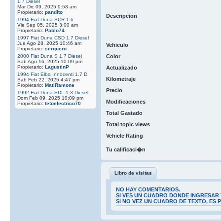
1.7 Diesel
Mar Dic 09, 2025 9:53 am
Propietario:
pandito
Descripcion
1994 Fiat Duna SCR 1.6
Vie Sep 05, 2025 3:00 am
Propietario:
Pablo74
1997 Fiat Duna CSD 1.7 Diesel
Jue Ago 28, 2025 10:46 am
Vehiculo
Propietario:
serquero
2000 Fiat Duna S 1.7 Diesel
Color
Sab Ago 16, 2025 10:09 pm
Propietario:
LagustinP
Actualizado
1994 Fiat Elba Innocenti 1.7 D
Kilometraje
Sab Feb 22, 2025 4:47 pm
Propietario:
MatiRamone
Precio
1992 Fiat Duna SDL 1.3 Diesel
Dom Feb 09, 2025 10:09 pm
Modificaciones
Propietario:
tetoelectrico70
Total Gastado
Total topic views
Vehicle Rating
Tu calificaci�n
Libro de visitas
NO HAY COMENTARIOS.
SI VES UN CUADRO DONDE INGRESAR 
SI NO VEZ UN CUADRO DE TEXTO, ES