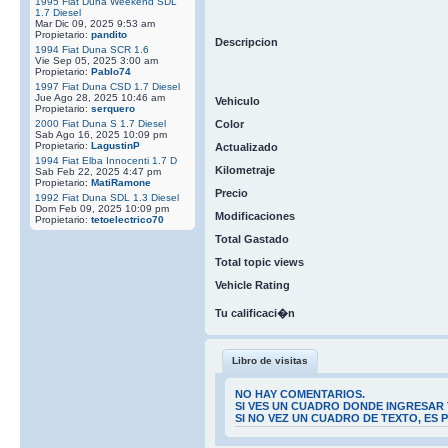
1995 Fiat Duna Weekend SDL
1.7 Diesel
Mar Dic 09, 2025 9:53 am
Propietario:
pandito
Descripcion
1994 Fiat Duna SCR 1.6
Vie Sep 05, 2025 3:00 am
Propietario:
Pablo74
1997 Fiat Duna CSD 1.7 Diesel
Jue Ago 28, 2025 10:46 am
Vehiculo
Propietario:
serquero
2000 Fiat Duna S 1.7 Diesel
Color
Sab Ago 16, 2025 10:09 pm
Propietario:
LagustinP
Actualizado
1994 Fiat Elba Innocenti 1.7 D
Kilometraje
Sab Feb 22, 2025 4:47 pm
Propietario:
MatiRamone
Precio
1992 Fiat Duna SDL 1.3 Diesel
Dom Feb 09, 2025 10:09 pm
Modificaciones
Propietario:
tetoelectrico70
Total Gastado
Total topic views
Vehicle Rating
Tu calificaci�n
Libro de visitas
NO HAY COMENTARIOS.
SI VES UN CUADRO DONDE INGRESAR 
SI NO VEZ UN CUADRO DE TEXTO, ES