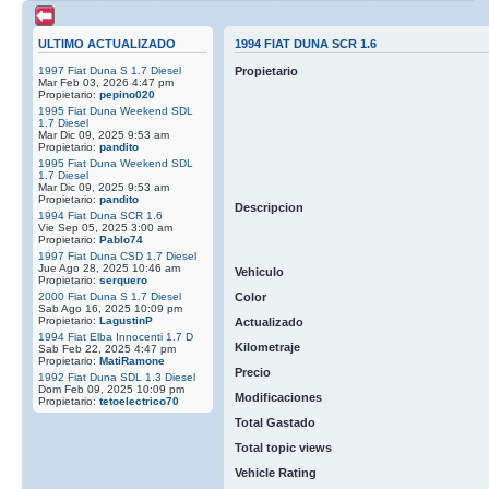
ULTIMO ACTUALIZADO
1994 FIAT DUNA SCR 1.6
1997 Fiat Duna S 1.7 Diesel
Propietario
Mar Feb 03, 2026 4:47 pm
Propietario:
pepino020
1995 Fiat Duna Weekend SDL
1.7 Diesel
Mar Dic 09, 2025 9:53 am
Propietario:
pandito
1995 Fiat Duna Weekend SDL
1.7 Diesel
Mar Dic 09, 2025 9:53 am
Propietario:
pandito
Descripcion
1994 Fiat Duna SCR 1.6
Vie Sep 05, 2025 3:00 am
Propietario:
Pablo74
1997 Fiat Duna CSD 1.7 Diesel
Jue Ago 28, 2025 10:46 am
Vehiculo
Propietario:
serquero
2000 Fiat Duna S 1.7 Diesel
Color
Sab Ago 16, 2025 10:09 pm
Propietario:
LagustinP
Actualizado
1994 Fiat Elba Innocenti 1.7 D
Kilometraje
Sab Feb 22, 2025 4:47 pm
Propietario:
MatiRamone
Precio
1992 Fiat Duna SDL 1.3 Diesel
Dom Feb 09, 2025 10:09 pm
Modificaciones
Propietario:
tetoelectrico70
Total Gastado
Total topic views
Vehicle Rating