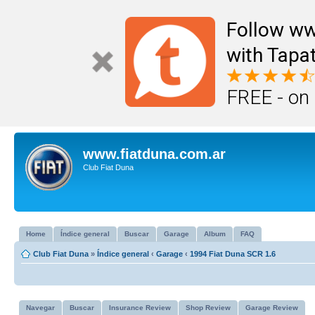
Follow ww
with Tapat
FREE - on
www.fiatduna.com.ar
Club Fiat Duna
Home
Índice general
Buscar
Garage
Album
FAQ
Club Fiat Duna
»
Índice general
‹
Garage
‹
1994 Fiat Duna SCR 1.6
Navegar
Buscar
Insurance Review
Shop Review
Garage Review