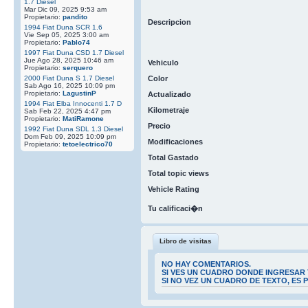
1.7 Diesel
Mar Dic 09, 2025 9:53 am
Propietario:
pandito
Descripcion
1994 Fiat Duna SCR 1.6
Vie Sep 05, 2025 3:00 am
Propietario:
Pablo74
1997 Fiat Duna CSD 1.7 Diesel
Jue Ago 28, 2025 10:46 am
Vehiculo
Propietario:
serquero
2000 Fiat Duna S 1.7 Diesel
Color
Sab Ago 16, 2025 10:09 pm
Propietario:
LagustinP
Actualizado
1994 Fiat Elba Innocenti 1.7 D
Kilometraje
Sab Feb 22, 2025 4:47 pm
Propietario:
MatiRamone
Precio
1992 Fiat Duna SDL 1.3 Diesel
Dom Feb 09, 2025 10:09 pm
Modificaciones
Propietario:
tetoelectrico70
Total Gastado
Total topic views
Vehicle Rating
Tu calificaci�n
Libro de visitas
NO HAY COMENTARIOS.
SI VES UN CUADRO DONDE INGRESAR 
SI NO VEZ UN CUADRO DE TEXTO, ES