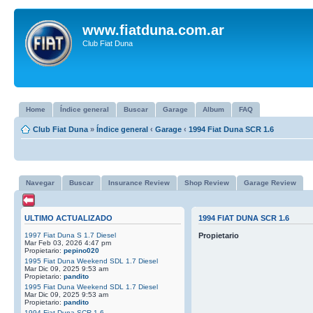
www.fiatduna.com.ar
Club Fiat Duna
Home
Índice general
Buscar
Garage
Album
FAQ
Club Fiat Duna
»
Índice general
‹
Garage
‹
1994 Fiat Duna SCR 1.6
Navegar
Buscar
Insurance Review
Shop Review
Garage Review
ULTIMO ACTUALIZADO
1994 FIAT DUNA SCR 1.6
1997 Fiat Duna S 1.7 Diesel
Propietario
Mar Feb 03, 2026 4:47 pm
Propietario:
pepino020
1995 Fiat Duna Weekend SDL 1.7 Diesel
Mar Dic 09, 2025 9:53 am
Propietario:
pandito
1995 Fiat Duna Weekend SDL 1.7 Diesel
Mar Dic 09, 2025 9:53 am
Propietario:
pandito
1994 Fiat Duna SCR 1.6