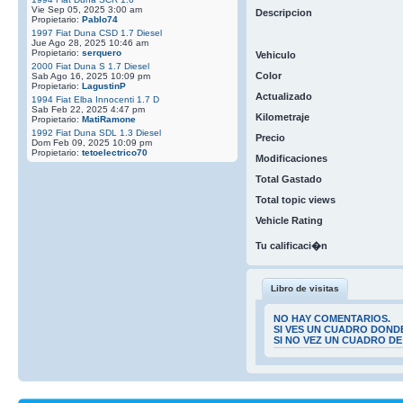
Vie Sep 05, 2025 3:00 am
Descripcion
Propietario:
Pablo74
1997 Fiat Duna CSD 1.7 Diesel
Jue Ago 28, 2025 10:46 am
Propietario:
serquero
Vehiculo
2000 Fiat Duna S 1.7 Diesel
Color
Sab Ago 16, 2025 10:09 pm
Propietario:
LagustinP
Actualizado
1994 Fiat Elba Innocenti 1.7 D
Sab Feb 22, 2025 4:47 pm
Kilometraje
Propietario:
MatiRamone
1992 Fiat Duna SDL 1.3 Diesel
Precio
Dom Feb 09, 2025 10:09 pm
Propietario:
tetoelectrico70
Modificaciones
Total Gastado
Total topic views
Vehicle Rating
Tu calificaci�n
Libro de visitas
NO HAY COMENTARIOS.
SI VES UN CUADRO DOND
SI NO VEZ UN CUADRO D