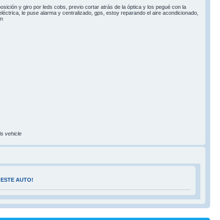
sición y giro por leds cobs, previo cortar atrás de la óptica y los pegué con la
léctrica, le puse alarma y centralizado, gps, estoy reparando el aire acondicionado,
ón
is vehicle
 ESTE AUTO!