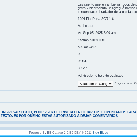
Les cuento que le cambié los focos de po
gotita y bicarbonato, le agregué bomba e
le reemplace el radiador de la calefacci
1994 Fiat Duna SCR 1.6
Azul oscuro
Vie Sep 05, 2025 3:00 am
478903 Kilometers
500.00 USD
0
0 USD
32627
Veh�culo no ha sido evaluado
Login to rate th
E INGRESAR TEXTO, PODES SER EL PRIMERO EN DEJAR TUS COMENTARIOS PARA
E TEXTO, ES POR QUE NO ESTAS AUTORIZADO A DEJAR COMENTARIOS
Powered By BB Garage 2.0.B5-DEV © 2011
Blue Blood