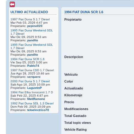
ULTIMO ACTUALIZADO
1994 FIAT DUNA SCR 1.6
1997 Fiat Duna S 1.7 Diesel
Propietario
Mar Feb 03, 2026 4:47 pm
Propietario:
pepino020
1995 Fiat Duna Weekend SDL
1.7 Diesel
Mar Dic 09, 2025 9:53 am
Propietario:
pandito
1995 Fiat Duna Weekend SDL
1.7 Diesel
Mar Dic 09, 2025 9:53 am
Propietario:
pandito
Descripcion
1994 Fiat Duna SCR 1.6
Vie Sep 05, 2025 3:00 am
Propietario:
Pablo74
1997 Fiat Duna CSD 1.7 Diesel
Jue Ago 28, 2025 10:46 am
Vehiculo
Propietario:
serquero
2000 Fiat Duna S 1.7 Diesel
Color
Sab Ago 16, 2025 10:09 pm
Propietario:
LagustinP
Actualizado
1994 Fiat Elba Innocenti 1.7 D
Kilometraje
Sab Feb 22, 2025 4:47 pm
Propietario:
MatiRamone
Precio
1992 Fiat Duna SDL 1.3 Diesel
Dom Feb 09, 2025 10:09 pm
Modificaciones
Propietario:
tetoelectrico70
Total Gastado
Total topic views
Vehicle Rating