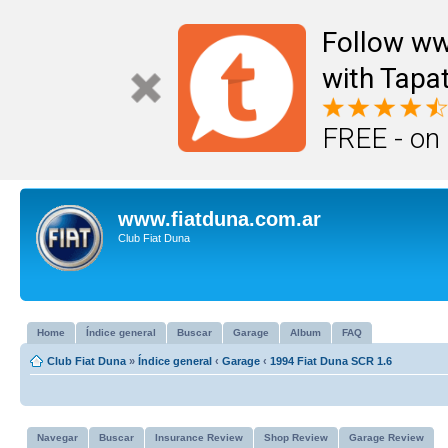
Follow ww
with Tapat
FREE - on
www.fiatduna.com.ar
Club Fiat Duna
Home
Índice general
Buscar
Garage
Album
FAQ
Club Fiat Duna
»
Índice general
‹
Garage
‹
1994 Fiat Duna SCR 1.6
Navegar
Buscar
Insurance Review
Shop Review
Garage Review