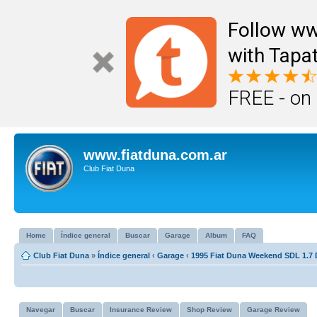
Follow ww
with Tapat
FREE - on
www.fiatduna.com.ar
Club Fiat Duna
Home
Índice general
Buscar
Garage
Album
FAQ
Club Fiat Duna
»
Índice general
‹
Garage
‹
1995 Fiat Duna Weekend SDL 1.7 
Navegar
Buscar
Insurance Review
Shop Review
Garage Review