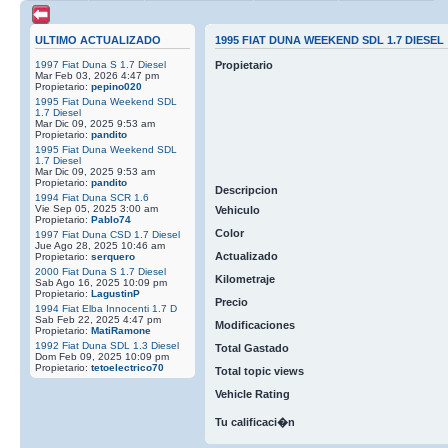
ULTIMO ACTUALIZADO
1995 FIAT DUNA WEEKEND SDL 1.7 DIESEL
1997 Fiat Duna S 1.7 Diesel
Propietario
Mar Feb 03, 2026 4:47 pm
Propietario:
pepino020
1995 Fiat Duna Weekend SDL
1.7 Diesel
Mar Dic 09, 2025 9:53 am
Propietario:
pandito
1995 Fiat Duna Weekend SDL
1.7 Diesel
Mar Dic 09, 2025 9:53 am
Propietario:
pandito
Descripcion
1994 Fiat Duna SCR 1.6
Vie Sep 05, 2025 3:00 am
Vehiculo
Propietario:
Pablo74
Color
1997 Fiat Duna CSD 1.7 Diesel
Jue Ago 28, 2025 10:46 am
Actualizado
Propietario:
serquero
2000 Fiat Duna S 1.7 Diesel
Kilometraje
Sab Ago 16, 2025 10:09 pm
Propietario:
LagustinP
Precio
1994 Fiat Elba Innocenti 1.7 D
Sab Feb 22, 2025 4:47 pm
Modificaciones
Propietario:
MatiRamone
1992 Fiat Duna SDL 1.3 Diesel
Total Gastado
Dom Feb 09, 2025 10:09 pm
Propietario:
tetoelectrico70
Total topic views
Vehicle Rating
Tu calificaci�n