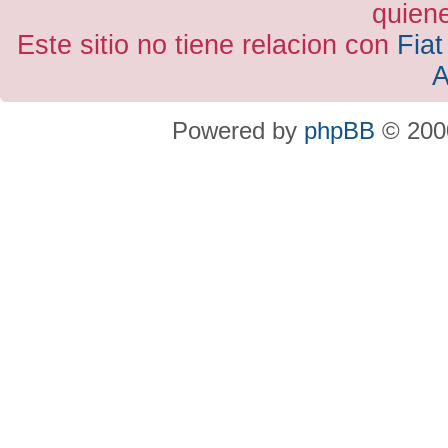
quiene
Este sitio no tiene relacion con
Fiat
A
Powered by
phpBB
© 2000