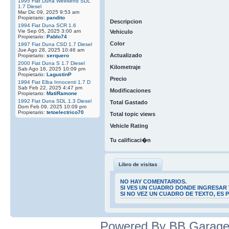
1995 Fiat Duna Weekend SDL
1.7 Diesel
Mar Dic 09, 2025 9:53 am
Propietario:
pandito
Descripcion
1994 Fiat Duna SCR 1.6
Vie Sep 05, 2025 3:00 am
Vehiculo
Propietario:
Pablo74
Color
1997 Fiat Duna CSD 1.7 Diesel
Jue Ago 28, 2025 10:46 am
Actualizado
Propietario:
serquero
2000 Fiat Duna S 1.7 Diesel
Kilometraje
Sab Ago 16, 2025 10:09 pm
Propietario:
LagustinP
Precio
1994 Fiat Elba Innocenti 1.7 D
Sab Feb 22, 2025 4:47 pm
Modificaciones
Propietario:
MatiRamone
1992 Fiat Duna SDL 1.3 Diesel
Total Gastado
Dom Feb 09, 2025 10:09 pm
Propietario:
tetoelectrico70
Total topic views
Vehicle Rating
Tu calificaci�n
Libro de visitas
NO HAY COMENTARIOS.
SI VES UN CUADRO DONDE INGRESAR 
SI NO VEZ UN CUADRO DE TEXTO, ES
Powered By BB Garage