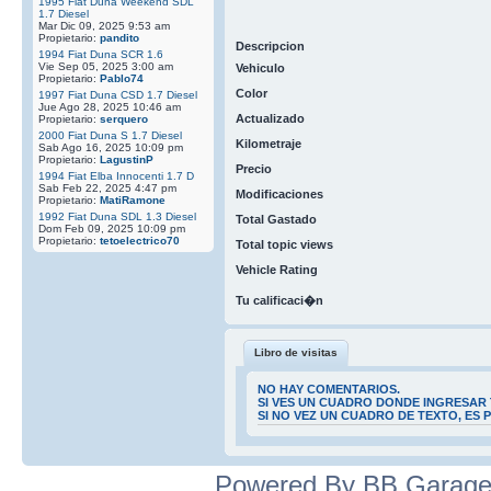
1995 Fiat Duna Weekend SDL
1.7 Diesel
Mar Dic 09, 2025 9:53 am
Propietario:
pandito
Descripcion
1994 Fiat Duna SCR 1.6
Vie Sep 05, 2025 3:00 am
Vehiculo
Propietario:
Pablo74
Color
1997 Fiat Duna CSD 1.7 Diesel
Jue Ago 28, 2025 10:46 am
Actualizado
Propietario:
serquero
2000 Fiat Duna S 1.7 Diesel
Kilometraje
Sab Ago 16, 2025 10:09 pm
Propietario:
LagustinP
Precio
1994 Fiat Elba Innocenti 1.7 D
Sab Feb 22, 2025 4:47 pm
Modificaciones
Propietario:
MatiRamone
1992 Fiat Duna SDL 1.3 Diesel
Total Gastado
Dom Feb 09, 2025 10:09 pm
Propietario:
tetoelectrico70
Total topic views
Vehicle Rating
Tu calificaci�n
Libro de visitas
NO HAY COMENTARIOS.
SI VES UN CUADRO DONDE INGRESAR 
SI NO VEZ UN CUADRO DE TEXTO, ES
Powered By BB Garage