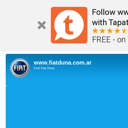
Follow ww
with Tapat
FREE - on
www.fiatduna.com.ar
Club Fiat Duna