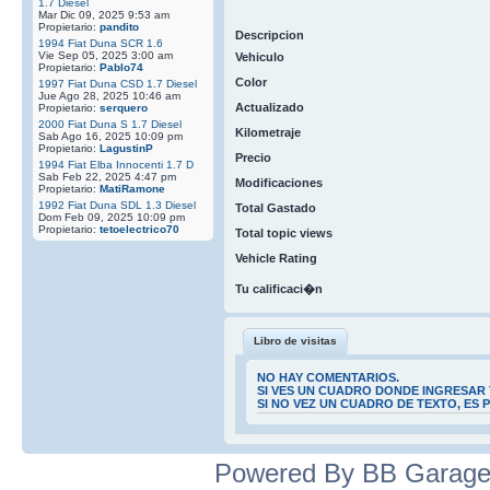
1.7 Diesel
Mar Dic 09, 2025 9:53 am
Propietario:
pandito
Descripcion
1994 Fiat Duna SCR 1.6
Vie Sep 05, 2025 3:00 am
Vehiculo
Propietario:
Pablo74
Color
1997 Fiat Duna CSD 1.7 Diesel
Jue Ago 28, 2025 10:46 am
Actualizado
Propietario:
serquero
2000 Fiat Duna S 1.7 Diesel
Kilometraje
Sab Ago 16, 2025 10:09 pm
Propietario:
LagustinP
Precio
1994 Fiat Elba Innocenti 1.7 D
Sab Feb 22, 2025 4:47 pm
Modificaciones
Propietario:
MatiRamone
1992 Fiat Duna SDL 1.3 Diesel
Total Gastado
Dom Feb 09, 2025 10:09 pm
Propietario:
tetoelectrico70
Total topic views
Vehicle Rating
Tu calificaci�n
Libro de visitas
NO HAY COMENTARIOS.
SI VES UN CUADRO DONDE INGRESAR 
SI NO VEZ UN CUADRO DE TEXTO, ES
Powered By BB Garage