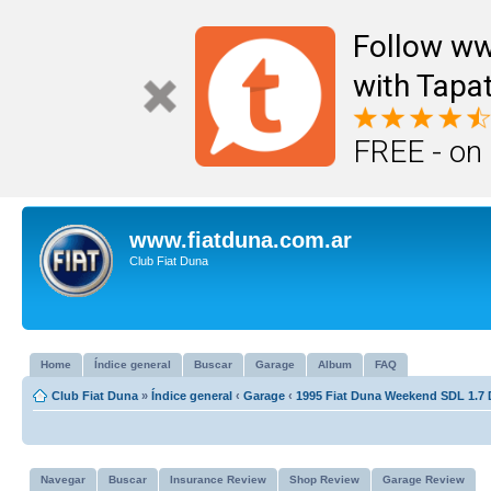
Follow ww
with Tapat
FREE - on
www.fiatduna.com.ar
Club Fiat Duna
Home
Índice general
Buscar
Garage
Album
FAQ
Club Fiat Duna
»
Índice general
‹
Garage
‹
1995 Fiat Duna Weekend SDL 1.7 
Navegar
Buscar
Insurance Review
Shop Review
Garage Review