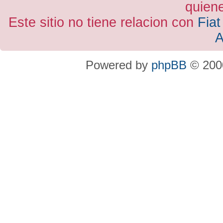
quiene
Este sitio no tiene relacion con
Fiat
A
Powered by
phpBB
© 2000