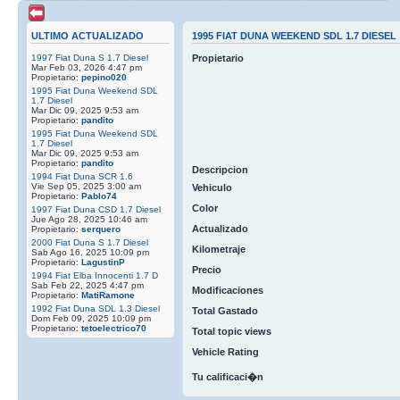
ULTIMO ACTUALIZADO
1995 FIAT DUNA WEEKEND SDL 1.7 DIESEL
1997 Fiat Duna S 1.7 Diesel
Propietario
Mar Feb 03, 2026 4:47 pm
Propietario:
pepino020
1995 Fiat Duna Weekend SDL
1.7 Diesel
Mar Dic 09, 2025 9:53 am
Propietario:
pandito
1995 Fiat Duna Weekend SDL
1.7 Diesel
Mar Dic 09, 2025 9:53 am
Propietario:
pandito
Descripcion
1994 Fiat Duna SCR 1.6
Vie Sep 05, 2025 3:00 am
Vehiculo
Propietario:
Pablo74
Color
1997 Fiat Duna CSD 1.7 Diesel
Jue Ago 28, 2025 10:46 am
Actualizado
Propietario:
serquero
2000 Fiat Duna S 1.7 Diesel
Kilometraje
Sab Ago 16, 2025 10:09 pm
Propietario:
LagustinP
Precio
1994 Fiat Elba Innocenti 1.7 D
Sab Feb 22, 2025 4:47 pm
Modificaciones
Propietario:
MatiRamone
1992 Fiat Duna SDL 1.3 Diesel
Total Gastado
Dom Feb 09, 2025 10:09 pm
Propietario:
tetoelectrico70
Total topic views
Vehicle Rating
Tu calificaci�n