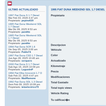
ULTIMO ACTUALIZADO
1995 FIAT DUNA WEEKEND SDL 1.7 DIESEL
1997 Fiat Duna S 1.7 Diesel
Propietario
Mar Feb 03, 2026 4:47 pm
Propietario:
pepino020
1995 Fiat Duna Weekend SDL
1.7 Diesel
Mar Dic 09, 2025 9:53 am
Propietario:
pandito
1995 Fiat Duna Weekend SDL
1.7 Diesel
Mar Dic 09, 2025 9:53 am
Propietario:
pandito
Descripcion
1994 Fiat Duna SCR 1.6
Vie Sep 05, 2025 3:00 am
Vehiculo
Propietario:
Pablo74
Color
1997 Fiat Duna CSD 1.7 Diesel
Jue Ago 28, 2025 10:46 am
Actualizado
Propietario:
serquero
2000 Fiat Duna S 1.7 Diesel
Kilometraje
Sab Ago 16, 2025 10:09 pm
Propietario:
LagustinP
Precio
1994 Fiat Elba Innocenti 1.7 D
Sab Feb 22, 2025 4:47 pm
Modificaciones
Propietario:
MatiRamone
1992 Fiat Duna SDL 1.3 Diesel
Total Gastado
Dom Feb 09, 2025 10:09 pm
Propietario:
tetoelectrico70
Total topic views
Vehicle Rating
Tu calificaci�n