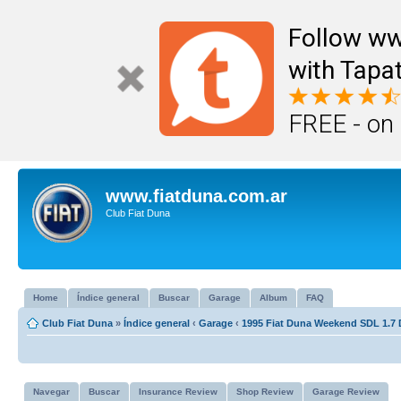
Follow ww
with Tapat
FREE - on
www.fiatduna.com.ar
Club Fiat Duna
Home
Índice general
Buscar
Garage
Album
FAQ
Club Fiat Duna
»
Índice general
‹
Garage
‹
1995 Fiat Duna Weekend SDL 1.7 
Navegar
Buscar
Insurance Review
Shop Review
Garage Review