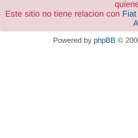
quiene
Este sitio no tiene relacion con
Fiat
A
Powered by
phpBB
© 2000