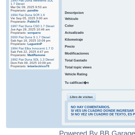
1995 Fiat Duna Weekend SDL
1.7 Diesel
Mar Dic 09, 2025 9:53 am
Propietario:
pandito
Descripcion
1994 Fiat Duna SCR 1.6
Vie Sep 05, 2025 3:00 am
Vehiculo
Propietario:
Pablo74
Color
1997 Fiat Duna CSD 1.7 Diesel
Jue Ago 28, 2025 10:46 am
Actualizado
Propietario:
serquero
2000 Fiat Duna S 1.7 Diesel
Kilometraje
Sab Ago 16, 2025 10:09 pm
Propietario:
LagustinP
Precio
1994 Fiat Elba Innocenti 1.7 D
Sab Feb 22, 2025 4:47 pm
Modificaciones
Propietario:
MatiRamone
1992 Fiat Duna SDL 1.3 Diesel
Total Gastado
Dom Feb 09, 2025 10:09 pm
Propietario:
tetoelectrico70
Total topic views
Vehicle Rating
Tu calificaci�n
Libro de visitas
NO HAY COMENTARIOS.
SI VES UN CUADRO DONDE INGRESAR 
SI NO VEZ UN CUADRO DE TEXTO, ES
Powered By BB Garage